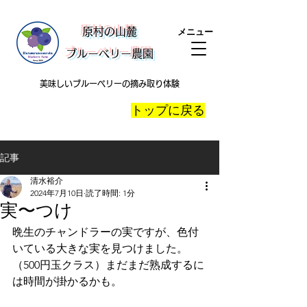
​原村の山麓
メニュー
ブルーベリー農園
美味しいブルーベリーの摘み取り体験
​トップに戻る
記事
清水裕介
2024年7月10日
読了時間: 1分
実〜つけ
晩生のチャンドラーの実ですが、色付
いている大きな実を見つけました。
（500円玉クラス）まだまだ熟成するに
は時間が掛かるかも。