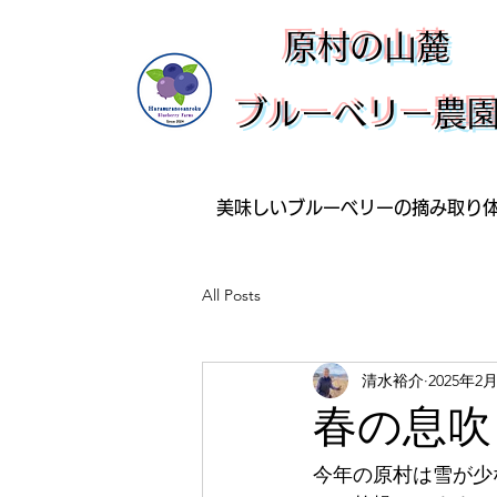
​原村の山麓
ブルーベリー農
美味しいブルーベリーの摘み取り
All Posts
清水裕介
2025年2
春の息吹
今年の原村は雪が少