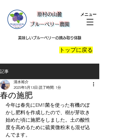
​原村の山麓
メニュー
ブルーベリー農園
美味しいブルーベリーの摘み取り体験
​トップに戻る
記事
清水裕介
2025年5月13日
読了時間: 1分
春の施肥
今年は春先にEM1菌を使った有機のぼ
かし肥料を作成したので、樹が芽吹き
始めた頃に施肥をしました。土の酸性
度を高めるために硫黄微粉末も混ぜ込
んでます。