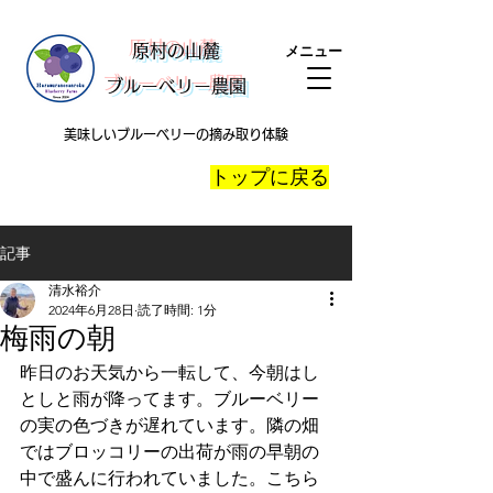
​原村の山麓
メニュー
ブルーベリー農園
美味しいブルーベリーの摘み取り体験
​トップに戻る
記事
清水裕介
2024年6月28日
読了時間: 1分
梅雨の朝
昨日のお天気から一転して、今朝はし
としと雨が降ってます。ブルーベリー
の実の色づきが遅れています。隣の畑
ではブロッコリーの出荷が雨の早朝の
中で盛んに行われていました。こちら