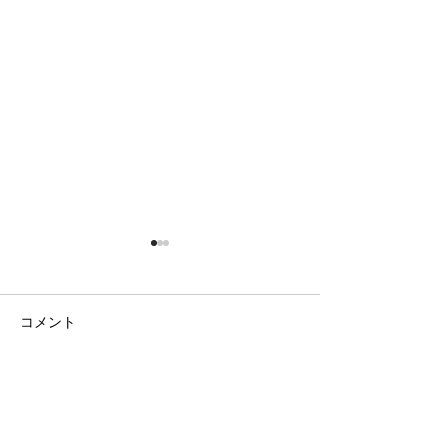
コメント
日の出の農園
まだまだ隠れて
コメントを追加…