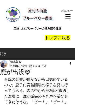
​原村の山麓
メニュー
ブルーベリー農園
美味しいブルーベリーの摘み取り体験
​トップに戻る
記事
清水裕介
2024年8月29日
読了時間: 1分
鹿が出没🦌
台風の影響が僅かながら出始めている
ので、息子に育苗圃場の様子を見に行
ってもらう。森の中から鹿2頭と遭遇し
た途端に、鹿が威嚇の鳴き声を浴びせ
てきたそうな。「ピー！」「ピー！」