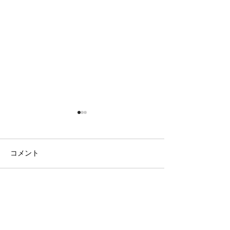
コメント
日の出の農園
ラベンダー畑と八ヶ岳
コメントを追加…