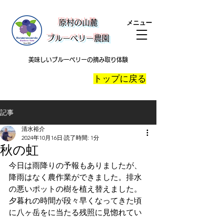
​原村の山麓
メニュー
ブルーベリー農園
美味しいブルーベリーの摘み取り体験
​トップに戻る
記事
清水裕介
2024年10月16日
読了時間: 1分
秋の虹
今日は雨降りの予報もありましたが、
降雨はなく農作業ができました。排水
の悪いポットの樹を植え替えました。
夕暮れの時間が段々早くなってきた頃
に八ヶ岳をに当たる残照に見惚れてい