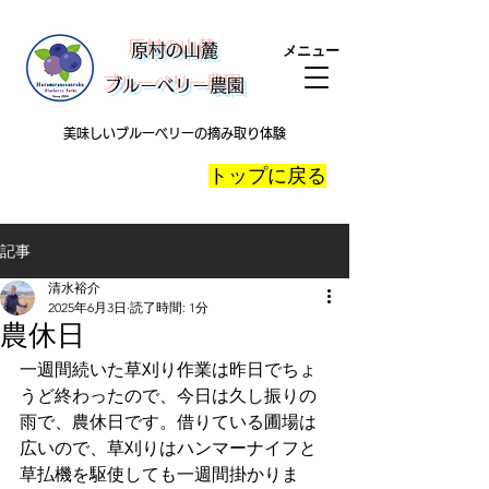
​原村の山麓
メニュー
ブルーベリー農園
美味しいブルーベリーの摘み取り体験
​トップに戻る
記事
清水裕介
2025年6月3日
読了時間: 1分
農休日
一週間続いた草刈り作業は昨日でちょ
うど終わったので、今日は久し振りの
雨で、農休日です。借りている圃場は
広いので、草刈りはハンマーナイフと
草払機を駆使しても一週間掛かりま