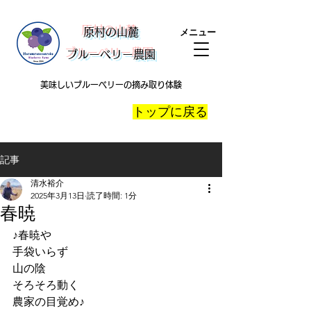
​原村の山麓
メニュー
ブルーベリー農園
美味しいブルーベリーの摘み取り体験
​トップに戻る
記事
清水裕介
2025年3月13日
読了時間: 1分
春暁
♪春暁や
手袋いらず
山の陰
そろそろ動く
農家の目覚め♪