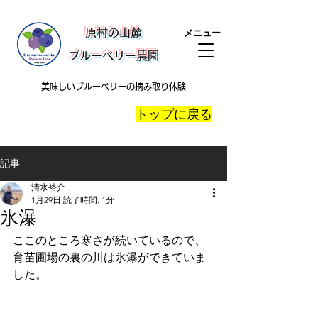
​原村の山麓
メニュー
ブルーベリー農園
美味しいブルーベリーの摘み取り体験
​トップに戻る
記事
清水裕介
1月29日
読了時間: 1分
氷瀑
ここのところ寒さが続いているので、
育苗圃場の裏の川は氷瀑ができていま
した。