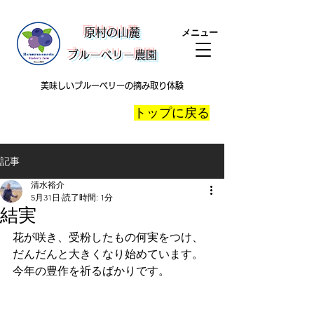
​原村の山麓
メニュー
ブルーベリー農園
美味しいブルーベリーの摘み取り体験
​トップに戻る
記事
清水裕介
5月31日
読了時間: 1分
結実
花が咲き、受粉したもの何実をつけ、
だんだんと大きくなり始めています。
今年の豊作を祈るばかりです。