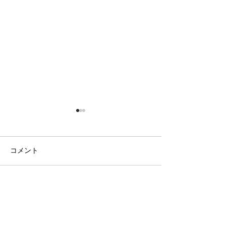
コメント
日の出の農園
ラベンダー畑と八ヶ岳
コメントを追加…