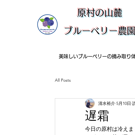
​原村の山麓
ブルーベリー農
美味しいブルーベリーの摘み取り
All Posts
清水裕介
5月10日
遅霜
今日の原村は冷えま